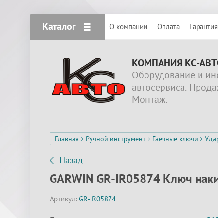
Каталог
О компании
Оплата
Гарантия
КОМПАНИЯ КС-АВТ
Оборудование и ин
автосервиса. Прода
Монтаж.
Главная
Ручной инструмент
Гаечные ключи
Уда
Назад
GARWIN GR-IR05874 Ключ наки
Артикул:
GR-IR05874