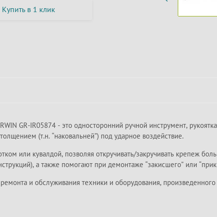
Купить в 1 клик
IN GR-IR05874 - это односторонний ручной инструмент, рукоятка 
толщением (т.н. “наковальней”) под ударное воздействие.
ком или кувалдой, позволяя откручивать/закручивать крепеж боль
струкций), а также помогают при демонтаже “закисшего” или “при
монта и обслуживания техники и оборудования, произведенного в