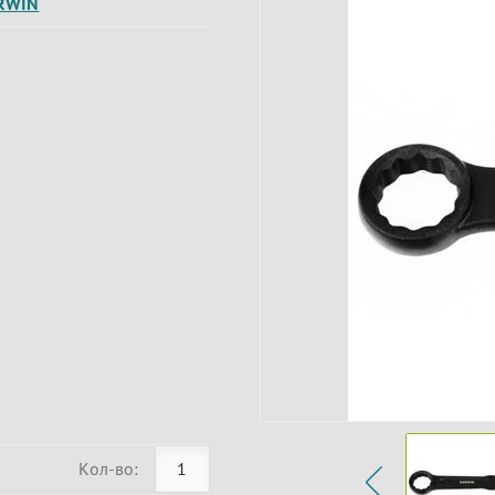
RWIN
Кол-во: