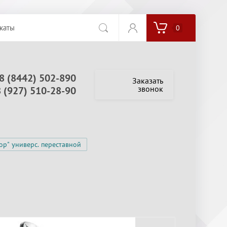
каты
0
8 (8442) 502-890
Заказать
звонок
8 (927) 510-28-90
р" универс. переставной