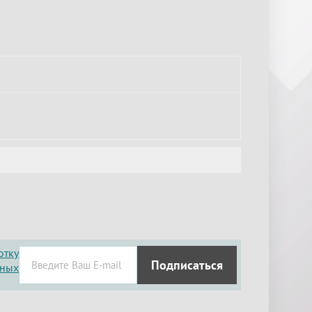
отку
Подписаться
нных