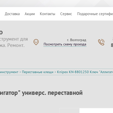
Доставка
Акции
Контакты
Сервис
Подарочные сертифи
О
струмент для
г. Волгоград
жа. Ремонт.
Посмотреть схему проезда
инструмент
Переставные клещи
Knipex KN-8801250 Ключ "Аллигато
гатор" универс. переставной