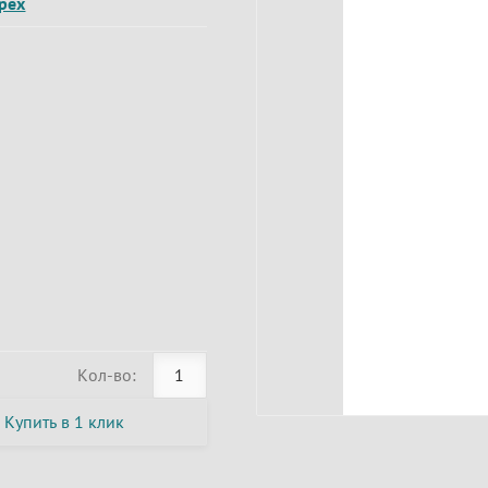
pex
Кол-во:
Купить в 1 клик