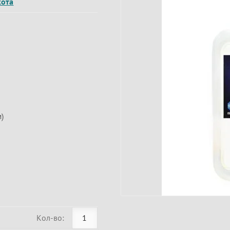
кота
)
Кол-во: