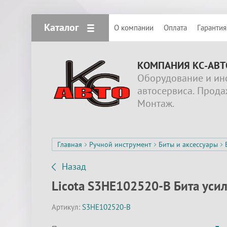
Каталог
О компании
Оплата
Гарантия
КОМПАНИЯ КС-АВТ
Оборудование и ин
автосервиса. Прода
Монтаж.
Главная
Ручной инструмент
Биты и аксессуары
Назад
Licota S3HE102520-B Бита усил
Артикул:
S3HE102520-B