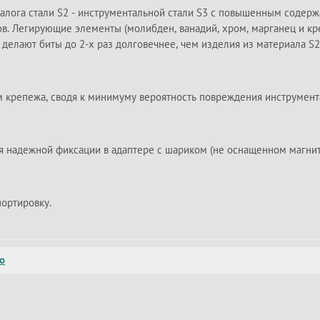
налога стали S2 - инструментальной стали S3 с повышенным содер
в. Легирующие элементы (молибден, ванадий, хром, марганец и кр
 делают биты до 2-х раз долговечнее, чем изделия из материала S2
 крепежа, сводя к минимуму вероятность повреждения инструмент
я надежной фиксации в адаптере с шариком (не оснащенном магни
портировку.
то